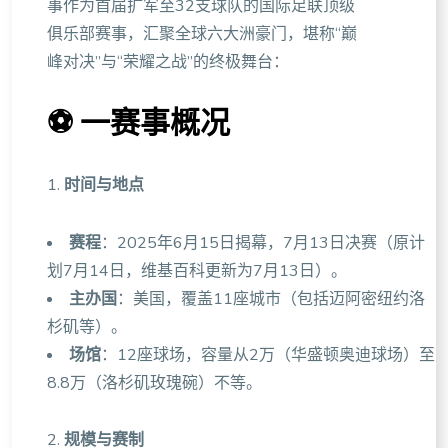
事作为首届扩军至32支球队的国际足联顶级
俱乐部赛事，汇聚全球六大洲豪门，堪称“巅
峰对决”与“荣耀之战”的终极舞台：
⚽️
一赛事概况
1.
时间与地点
赛程
：2025年6月15日揭幕，7月13日决赛（原计
划7月14日，维基百科更新为7月13日）。
主办国
：美国，覆盖11座城市（包括迈阿密纽约洛
杉矶等）。
场馆
：12座球场，容量从2万（华盛顿奥迪球场）至
8.8万（洛杉矶玫瑰碗）不等。
2.
规模与赛制