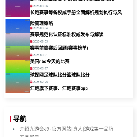
2026-03-06
长跑赛事筹备权威手册全面解析规划执行与风
险管理策略
2026-03-04
赛事规范化认证标准权威发布与解读
2026-03-03
赛事前瞻赛后回顾(赛事榜单)
2026-03-01
美国nba今天的比赛
2026-02-27
球探网足球队比分篮球队比分
2026-02-25
汇跑旗下赛事、汇跑赛事app
导航
介绍九游会·J9-官方网站|真人|游戏第一品牌