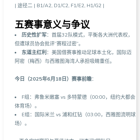
| 途径二 | B1/A2, D1/C2, F1/E2, H1/G2 |
五赛事意义与争议
历史性扩军
：首届32队模式，平衡各大洲代表权，
但遭球员协会批评“赛程过密”。
东道主红利
：美国借赛事推动足球本土化，国际迈
阿密（梅西）与西雅图海湾人承担吸睛重任。
今日（2025年6月18日）赛事前瞻
：
F组：弗鲁米嫩塞 vs 多特蒙德（00:00，纽约大都会
体育场）。
E组：国际米兰 vs 浦和红钻（03:00，西雅图流明球
场）。