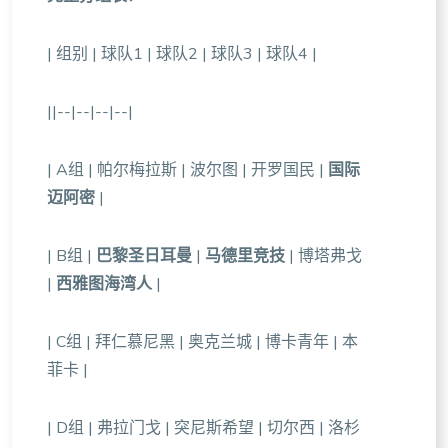
| 组别 | 球队1 | 球队2 | 球队3 | 球队4 |
||--|--|--|--|
| A组 | 帕尔梅拉斯 | 波尔图 | 开罗国民 |
国际
迈阿密
|
| B组 |
巴黎圣日耳曼
|
马德里竞技
| 博塔弗戈
|
西雅图海湾人
|
| C组 | 拜仁慕尼黑 | 奥克兰城 | 博卡青年 | 本
菲卡 |
| D组 | 弗拉门戈 | 突尼斯希望 | 切尔西 | 洛杉