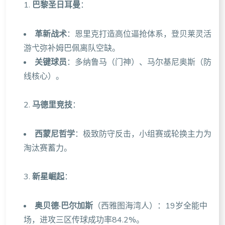
1.
巴黎圣日耳曼
：
革新战术
：恩里克打造高位逼抢体系，登贝莱灵活
游弋弥补姆巴佩离队空缺。
关键球员
：多纳鲁马（门神）、马尔基尼奥斯（防
线核心）。
2.
马德里竞技
：
西蒙尼哲学
：极致防守反击，小组赛或轮换主力为
淘汰赛蓄力。
3.
新星崛起
：
奥贝德·巴尔加斯
（西雅图海湾人）：19岁全能中
场，进攻三区传球成功率84.2%。